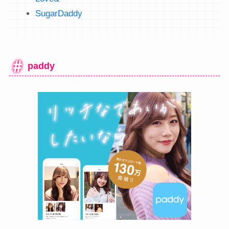
SugarDaddy
paddy