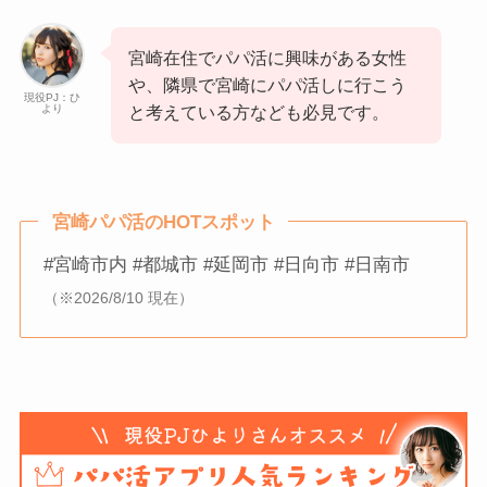
宮崎在住でパパ活に興味がある女性
や、隣県で宮崎にパパ活しに行こう
現役PJ：ひ
より
と考えている方なども必見です。
宮崎パパ活のHOTスポット
#宮崎市内 #都城市 #延岡市 #日向市 #日南市
（※2026/8/10 現在）