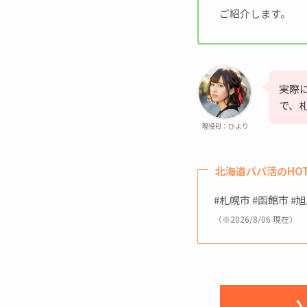
ご紹介します。
実際
で、
現役PJ：ひより
北海道パパ活のHO
#札幌市 #函館市 #
（※2026/8/06 現在）