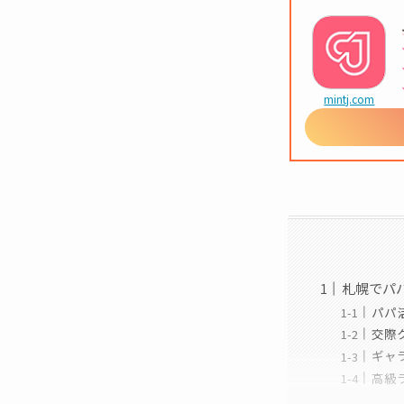
mintj.com
札幌でパ
パパ
交際
ギャ
高級