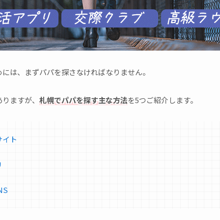
めには、まずパパを探さなければなりません。
ありますが、
札幌でパパを探す主な方法
を5つご紹介します。
サイト
リ
NS