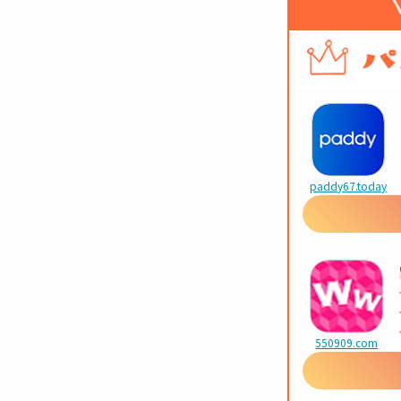
paddy67.today
550909.com