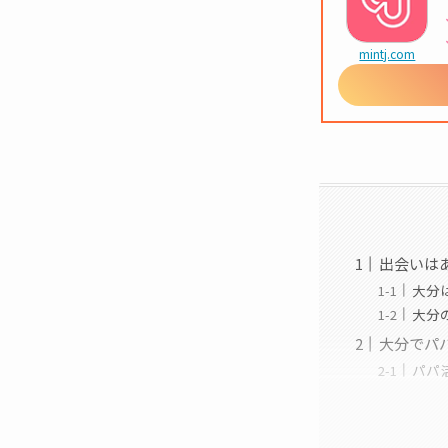
mintj.com
出会いは
大分
大分
大分でパ
パパ