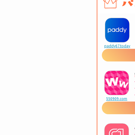
paddy67.today
550909.com