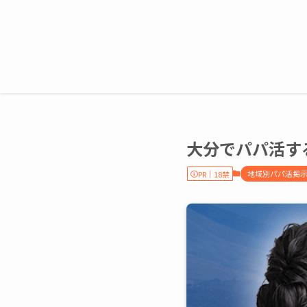
大分でパパ活す
地域別パパ活掲
PR｜18禁