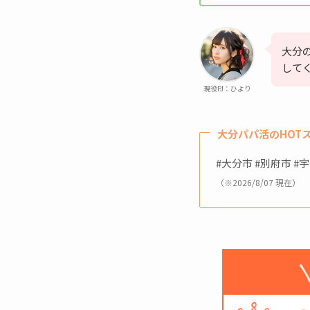
大分
して
現役PJ：ひより
大分パパ活のHOT
#大分市 #別府市 #
（※2026/8/07 現在）